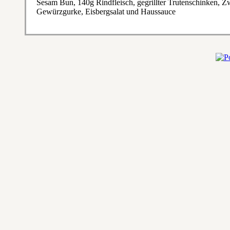
Sesam Bun, 140g Rindfleisch, gegrillter Trutenschinken, Z
Gewürzgurke, Eisbergsalat und Haussauce