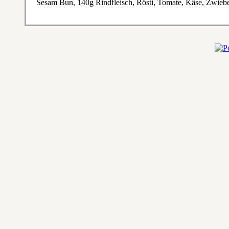
Sesam Bun, 140g Rindfleisch, Rösti, Tomate, Käse, Zwieb