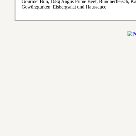
Gourmet Bun, 168g Angus Prime Beef, Bündnerfleisch, Kä
Gewürzgurken, Eisbergsalat und Haussauce