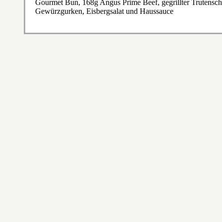
Gourmet Bun, 168g Angus Prime Beef, gegrillter Trutensch
Gewürzgurken, Eisbergsalat und Haussauce