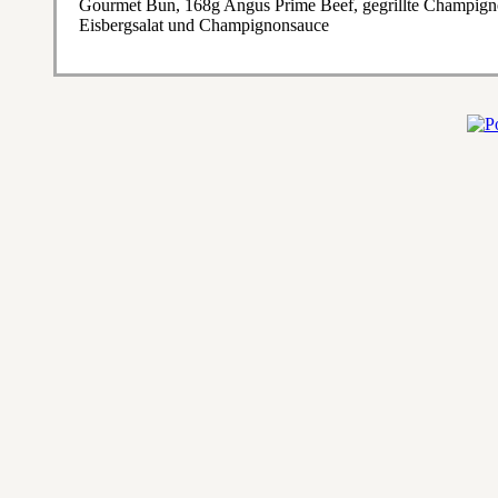
Gourmet Bun, 168g Angus Prime Beef, gegrillte Champignon
Eisbergsalat und Champignonsauce