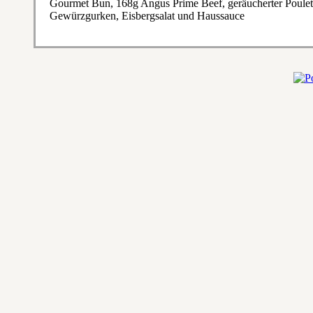
Gourmet Bun, 168g Angus Prime Beef, geräucherter Poulet
Gewürzgurken, Eisbergsalat und Haussauce