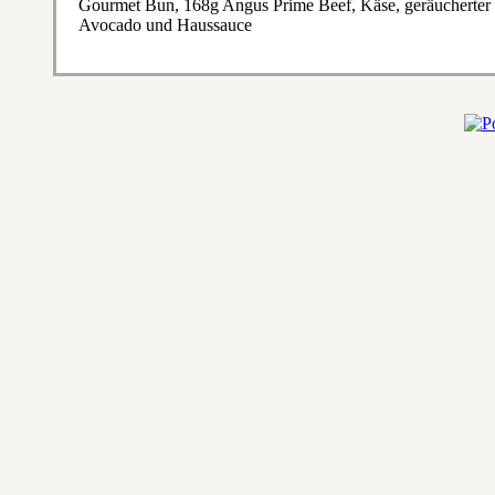
Gourmet Bun, 168g Angus Prime Beef, Käse, geräucherter P
Avocado und Haussauce