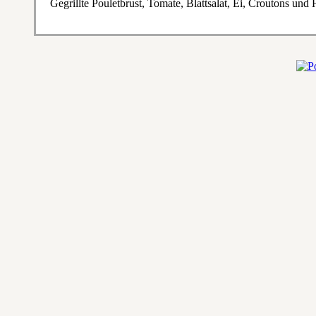
Gegrillte Pouletbrust, Tomate, Blattsalat, Ei, Croutons und