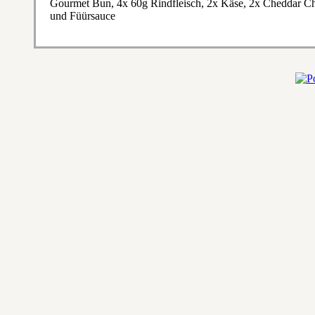
Gourmet Bun, 4x 60g Rindfleisch, 2x Käse, 2x Cheddar Ch
und Füürsauce