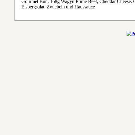
Gourmet Bun, 168g Wagyu Prime Beef, Cheddar Cheese, O
Eisbergsalat, Zwiebeln und Haussauce