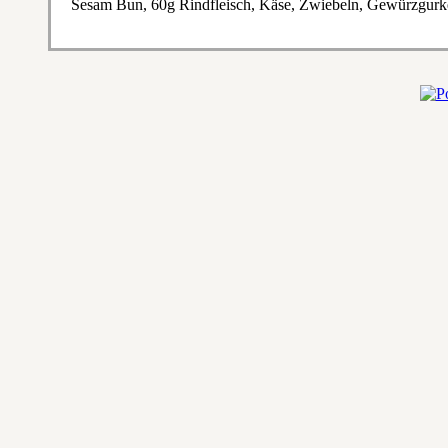
Sesam Bun, 60g Rindfleisch, Käse, Zwiebeln, Gewürzgurke